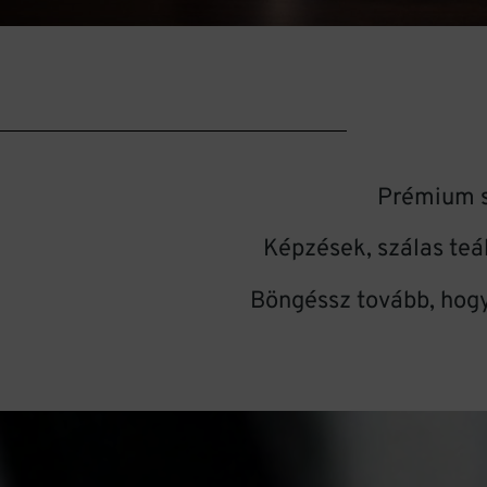
Ahol a 
vál
Prémium s
Képzések, szálas teá
Böngéssz tovább, hogy