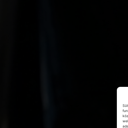
Süt
fun
köz
web
ada