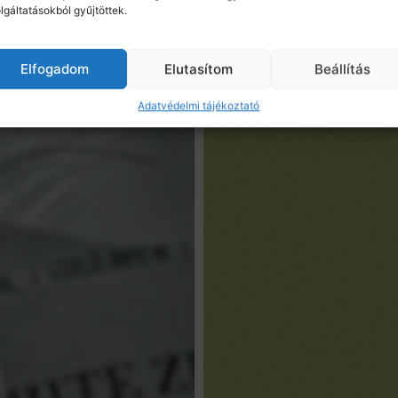
lgáltatásokból gyűjtöttek.
Elfogadom
Elutasítom
Beállítás
Adatvédelmi tájékoztató