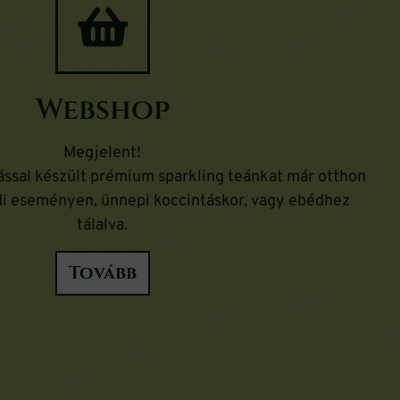
Webshop
Megjelent!
ással készült prémium sparkling teánkat már otthon
ádi eseményen, ünnepi koccintáskor, vagy ebédhez
tálalva.
Tovább