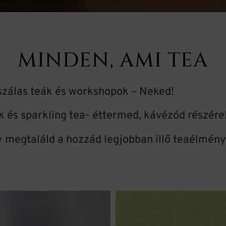
tea élménnyé válik -
MINDEN, AMI TEA
lalkozásoknak is
zálas teák és workshopok – Neked!
TEA BARISTA KÉPZÉS
k és sparkling tea- éttermed, kávézód részére
 megtaláld a hozzád legjobban illő teaélmény