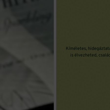
Kíméletes, hidegáztat
is élvezheted, csal