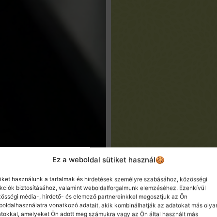
Ez a weboldal sütiket használ🍪
iket használunk a tartalmak és hirdetések személyre szabásához, közösségi
kciók biztosításához, valamint weboldalforgalmunk elemzéséhez. Ezenkívül
össégi média-, hirdető- és elemező partnereinkkel megosztjuk az Ön
oldalhasználatra vonatkozó adatait, akik kombinálhatják az adatokat más olya
tokkal, amelyeket Ön adott meg számukra vagy az Ön által használt más