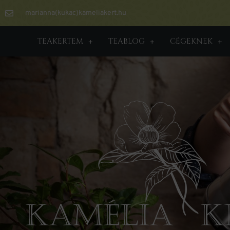
marianna(kukac)kameliakert.hu
TEAKERTEM
TEABLOG
CÉGEKNEK