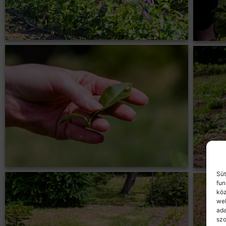
Süt
fun
köz
web
ada
szo