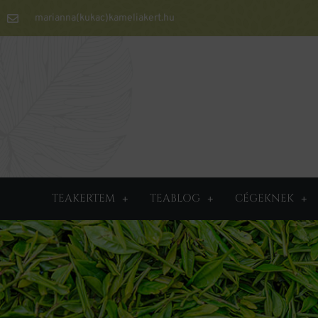
marianna(kukac)kameliakert.hu
TEAKERTEM
TEABLOG
CÉGEKNEK