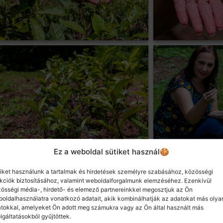
Ez a weboldal sütiket használ🍪
iket használunk a tartalmak és hirdetések személyre szabásához, közösségi
kciók biztosításához, valamint weboldalforgalmunk elemzéséhez. Ezenkívül
össégi média-, hirdető- és elemező partnereinkkel megosztjuk az Ön
oldalhasználatra vonatkozó adatait, akik kombinálhatják az adatokat más olya
tokkal, amelyeket Ön adott meg számukra vagy az Ön által használt más
lgáltatásokból gyűjtöttek.