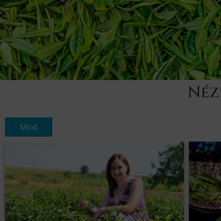
Néz
Mind