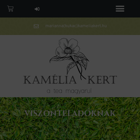
marianna(kukac)kameliakert.hu
VISZONTELADÓKNAK