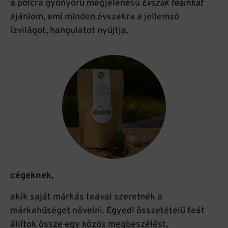
a polcra gyönyörű megjelenésű
Évszak teáinkat
ajánlom, ami minden évszakra a jellemző
ízvilágot, hangulatot nyújtja.
cégeknek
,
akik saját márkás teával szeretnék a
márkahűséget növelni. Egyedi összetételű teát
állítok össze egy közös megbeszélést,