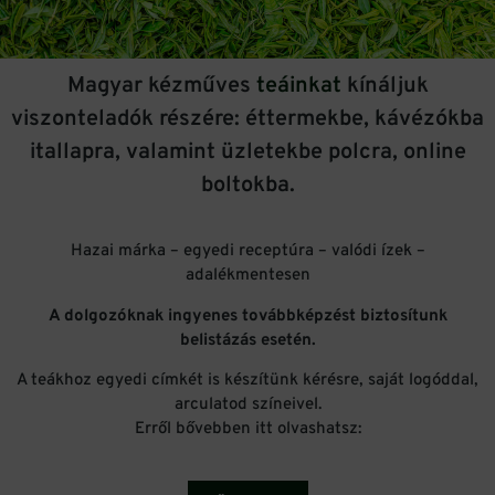
Magyar kézműves
teáinkat
kínáljuk
viszonteladók részére: éttermekbe, kávézókba
itallapra, valamint üzletekbe polcra, online
boltokba.
Hazai márka – egyedi receptúra – valódi ízek –
adalékmentesen
A dolgozóknak ingyenes továbbképzést biztosítunk
belistázás esetén.
A teákhoz egyedi címkét is készítünk kérésre, saját logóddal,
arculatod színeivel.
Erről bővebben itt olvashatsz: