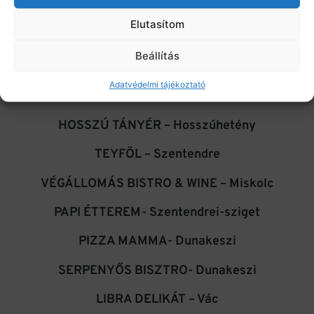
Elutasítom
Éttermek és kávézók, ahol a teáimat kóstolhatod:
Beállítás
PLATÁN GOURMET – Tata
Adatvédelmi tájékoztató
BABEL BUDAPEST
HOSSZÚ TÁNYÉR – Hosszúhetény
TEYFÖL – Szentendre
VÉGÁLLOMÁS BISTRO & WINE – Miskolc
PAPI ÉTTEREM- Szentendrei-sziget
PIZZA MAMMA- Dunakeszi
SERPENYŐS BISZTRO- Dunakeszi
LIBRA DELIKÁT – Vác