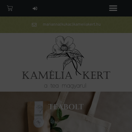
marianna(kukac)kameliakert.hu
TEABOLT