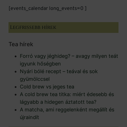
[events_calendar long_events=0 ]
Legfrissebb hírek
Tea hírek
Forró vagy jéghideg? – avagy milyen teát
igyunk hőségben
Nyári bólé recept – teával és sok
gyümölccsel
Cold brew vs jeges tea
A cold brew tea titka: miért édesebb és
lágyabb a hidegen áztatott tea?
A matcha, ami reggelenként megállít és
újraindít