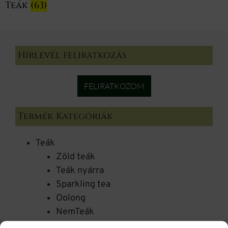
Teák
(63)
Hírlevél feliratkozás
FELIRATKOZOM
Termék Kategóriák
Teák
Zöld teák
Teák nyárra
Sparkling tea
Oolong
NemTeák
Matcha