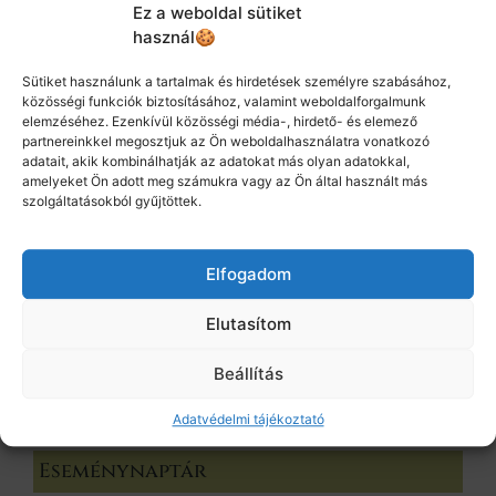
Ez a weboldal sütiket
Koffein nélkül
használ🍪
Fekete teák
Fehér teák
Sütiket használunk a tartalmak és hirdetések személyre szabásához,
közösségi funkciók biztosításához, valamint weboldalforgalmunk
Évszak teák
elemzéséhez. Ezenkívül közösségi média-, hirdető- és elemező
Európai teák
partnereinkkel megosztjuk az Ön weboldalhasználatra vonatkozó
adatait, akik kombinálhatják az adatokat más olyan adatokkal,
Online termékek
amelyeket Ön adott meg számukra vagy az Ön által használt más
Könyv
szolgáltatásokból gyűjtöttek.
Kellékek
Teaszűrők
Elfogadom
Csészék, kannák
Ajándékok
Elutasítom
Teás ajándékok
Beállítás
Teakóstoló csomagok
Tea előfizetés
Adatvédelmi tájékoztató
Eseménynaptár