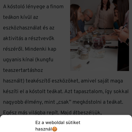
A kóstoló lényege a finom
teákon kívül az
eszközhasználat és az
aktivitás a résztvevők
részéről. Mindenki kap
ugyanis kínai (kungfu
teaszertartáshoz
használt) teakészítő eszközöket, amivel saját maga
készíti el a kóstolt teákat. Azt tapasztalom, így sokkal
nagyobb élmény, mint „csak” megkóstolni a teákat.
Egész más világba repít. Majd átbeszéljük,
Ez a weboldal sütiket
kielemezzük a kóstoltakat, és mindenki választ
használ🍪