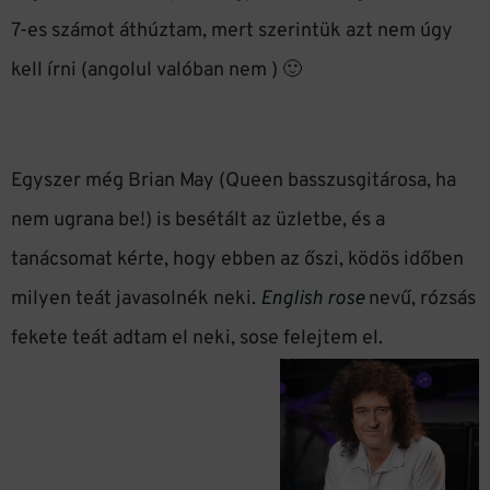
7-es számot áthúztam, mert szerintük azt nem úgy
kell írni (angolul valóban nem ) 🙂
Egyszer még Brian May (Queen basszusgitárosa, ha
nem ugrana be!) is besétált az üzletbe, és a
tanácsomat kérte, hogy ebben az őszi, ködös időben
milyen teát javasolnék neki.
English rose
nevű, rózsás
fekete teát adtam el neki, sose felejtem el.