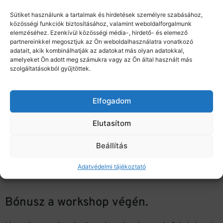
kedvencet, amit vissza is kóstolhat bármennyiszer.
Sütiket használunk a tartalmak és hirdetések személyre szabásához,
közösségi funkciók biztosításához, valamint weboldalforgalmunk
A workshop lényege
, hogy begyakorold a
elemzéséhez. Ezenkívül közösségi média-, hirdető- és elemező
partnereinkkel megosztjuk az Ön weboldalhasználatra vonatkozó
mozdulatokat, a szükséges tealevél mennyiséget, víz
adatait, akik kombinálhatják az adatokat más olyan adatokkal,
amelyeket Ön adott meg számukra vagy az Ön által használt más
hőfokot, áztatási időket, hogy a kóstoló után otthon is
szolgáltatásokból gyűjtöttek.
bármikor minőségi teát készíthess. Hiszen néhány
alapszabály betartásával minden teából könnyedén
Elfogadom
kihozhatod a maximumot, és a workshop végére
Elutasítom
klasszisokkal jobb teát fogsz tudni készíteni, mint
Beállítás
azelőtt.
Adatvédelmi tájékoztató
Bónusz a workshop végén.