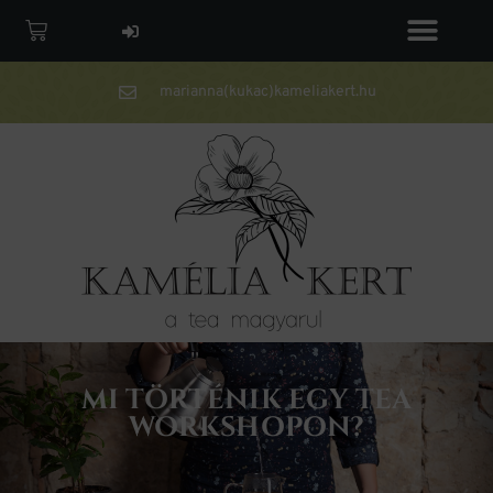
marianna(kukac)kameliakert.hu
MI TÖRTÉNIK EGY TEA
WORKSHOPON?