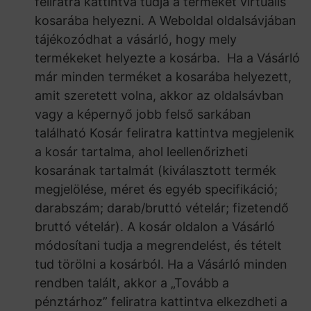
feliratra kattintva tudja a terméket virtuális
kosarába helyezni. A Weboldal oldalsávjában
tájékozódhat a vásárló, hogy mely
termékeket helyezte a kosárba. Ha a Vásárló
már minden terméket a kosarába helyezett,
amit szeretett volna, akkor az oldalsávban
vagy a képernyő jobb felső sarkában
található Kosár feliratra kattintva megjelenik
a kosár tartalma, ahol leellenőrizheti
kosarának tartalmát (kiválasztott termék
megjelölése, méret és egyéb specifikáció;
darabszám; darab/bruttó vételár; fizetendő
bruttó vételár). A kosár oldalon a Vásárló
módosítani tudja a megrendelést, és tételt
tud törölni a kosárból. Ha a Vásárló minden
rendben talált, akkor a „Tovább a
pénztárhoz” feliratra kattintva elkezdheti a