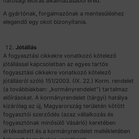
hatósági előírás alkalmazásából ered.
A gyártónak, forgalmazónak a mentesüléshez
elegendő egy okot bizonyítania.
Jótállás
A fogyasztási cikkekre vonatkozó kötelező
jótállással kapcsolatban az egyes tartós
fogyasztási cikkekre vonatkozó kötelező
jótállásról szóló 151/2003. (IX. 22.) Korm. rendelet
(a továbbiakban: „kormányrendelet”) tartalmaz
előírásokat. A kormányrendelet (tárgyi) hatálya
kizárólag az új, Magyarország területén kötött
fogyasztói szerződés (azaz vállalkozás és
fogyasztónak minősülő Vásárló) keretében
értékesített és a kormányrendelet mellékletében