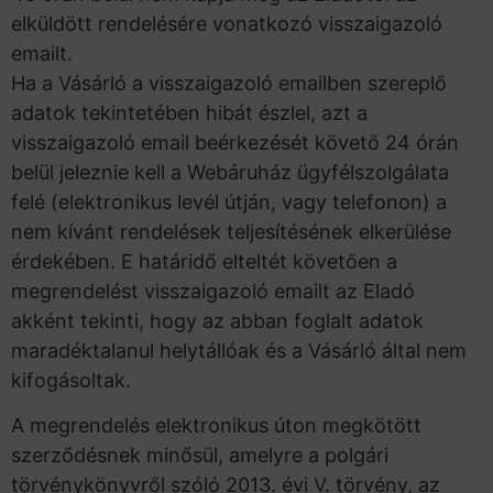
elküldött rendelésére vonatkozó visszaigazoló
emailt.
Ha a Vásárló a visszaigazoló emailben szereplő
adatok tekintetében hibát észlel, azt a
visszaigazoló email beérkezését követő 24 órán
belül jeleznie kell a Webáruház ügyfélszolgálata
felé (elektronikus levél útján, vagy telefonon) a
nem kívánt rendelések teljesítésének elkerülése
érdekében. E határidő elteltét követően a
megrendelést visszaigazoló emailt az Eladó
akként tekinti, hogy az abban foglalt adatok
maradéktalanul helytállóak és a Vásárló által nem
kifogásoltak.
A megrendelés elektronikus úton megkötött
szerződésnek minősül, amelyre a polgári
törvénykönyvről szóló 2013. évi V. törvény, az