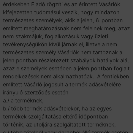
érdekében Eladó rögzíti és az érintett Vásárlók
kifejezetten tudomásul veszik, hogy mindazon
természetes személyek, akik a jelen, 6. pontban
említett meghatározásnak nem felelnek meg, azaz
nem szakmájuk, foglalkozásuk vagy üzleti
tevékenységükön kívül járnak el, illetve a nem
természetes személy Vásárlók nem tartoznak a
jelen pontban részletezett szabályok hatályok alá,
azaz e személyek esetében a jelen pontban foglalt
rendelkezések nem alkalmazhatóak. A fentiekben
említett Vásárló jogosult a termék adásvételére
irányuló szerződés esetén
a./ a terméknek,
b./ több termék adásvételekor, ha az egyes
termékek szolgáltatása eltérő időpontban
történik, az utoljára szolgáltatott terméknek,
c./ több tételből vagy darabból álló termék esetén