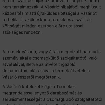
A fenti szállítási díjak az utánvét díjat (ld. 7. pont)
nem tartalmazzák. A Vásárló hibájából meghiúsult
kézbesítés miatti újraküldés költségei a Vásárlót
terhelik. Újraküldéskor a termék és a szállítás
költségét minden esetben előre utalással
szükséges rendezni.
A termék Vásárló, vagy általa megbízott harmadik
személy által a csomagküldő szolgáltatótól való
átvételével, illetve az átvételt igazoló
dokumentum aláírásával a termék átvétele a
Vásárló részéről megtörténik.
A Vásárló kötelezettsége a Termékek
megrendeléssel egyező darabszámát és
sérülésmentességét a Csomagküldő szolgáltatótól