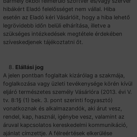
bármely okból felmerülő szoftver és/vagy szerver
hibákért Eladó felelősséget nem vállal. Hiba
esetén az Eladó kéri Vásárlóit, hogy a hiba lehető
legrövidebb időn belüli elhárítása, illetve a
szükséges intézkedések megtétele érdekében
szíveskedjenek tájékoztatni őt.
Elállási jog
A jelen pontban foglaltak kizárólag a szakmája,
foglalkozása vagy üzleti tevékenysége körén kívül
eljáró természetes személy Vásárlóra (2013. évi V.
tv. 8:1§ (1) bek. 3. pont szerinti fogyasztó)
vonatkoznak és alkalmazandók, aki árut vesz,
rendel, kap, használ, igénybe vesz, valamint az
áruval kapcsolatos kereskedelmi kommunikáció,
ajánlat címzettje. A félreértések elkerülése