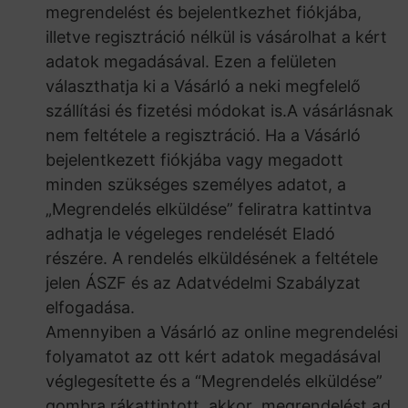
megrendelést és bejelentkezhet fiókjába,
illetve regisztráció nélkül is vásárolhat a kért
adatok megadásával. Ezen a felületen
választhatja ki a Vásárló a neki megfelelő
szállítási és fizetési módokat is.A vásárlásnak
nem feltétele a regisztráció. Ha a Vásárló
bejelentkezett fiókjába vagy megadott
minden szükséges személyes adatot, a
„Megrendelés elküldése” feliratra kattintva
adhatja le végeleges rendelését Eladó
részére. A rendelés elküldésének a feltétele
jelen ÁSZF és az Adatvédelmi Szabályzat
elfogadása.
Amennyiben a Vásárló az online megrendelési
folyamatot az ott kért adatok megadásával
véglegesítette és a “Megrendelés elküldése”
gombra rákattintott, akkor megrendelést ad