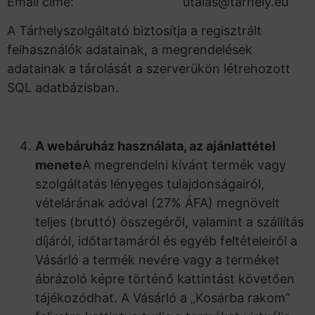
Email címe: utalas@tarhely.eu
A Tárhelyszolgáltató biztosítja a regisztrált
felhasználók adatainak, a megrendelések
adatainak a tárolását a szerverükön létrehozott
SQL adatbázisban.
A webáruház használata, az ajánlattétel
menete
A megrendelni kívánt termék vagy
szolgáltatás lényeges tulajdonságairól,
vételárának adóval (27% ÁFA) megnövelt
teljes (bruttó) összegéről, valamint a szállítás
díjáról, időtartamáról és egyéb feltételeiről a
Vásárló a termék nevére vagy a terméket
ábrázoló képre történő kattintást követően
tájékozódhat. A Vásárló a „Kosárba rakom”