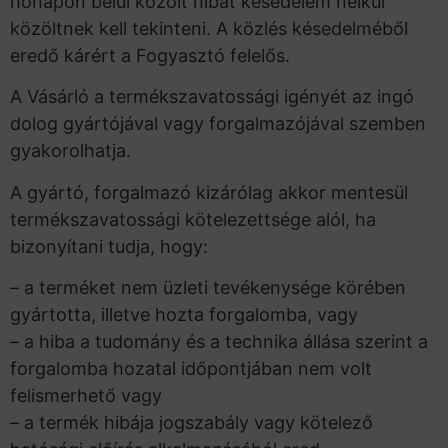
hónapon belül közölt hibát késedelem nélkül
közöltnek kell tekinteni. A közlés késedelméből
eredő kárért a Fogyasztó felelős.
A Vásárló a termékszavatossági igényét az ingó
dolog gyártójával vagy forgalmazójával szemben
gyakorolhatja.
A gyártó, forgalmazó kizárólag akkor mentesül
termékszavatossági kötelezettsége alól, ha
bizonyítani tudja, hogy:
– a terméket nem üzleti tevékenysége körében
gyártotta, illetve hozta forgalomba, vagy
– a hiba a tudomány és a technika állása szerint a
forgalomba hozatal időpontjában nem volt
felismerhető vagy
– a termék hibája jogszabály vagy kötelező