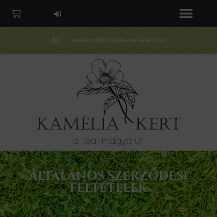
marianna(kukac)kameliakert.hu
ÁLTALÁNOS SZERZŐDÉSI
FELTÉTELEK