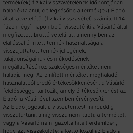
termék(ek) fizikai visszavételének időpontjában
haladéktalanul, de legkésőbb a termék(ek) Eladó
általi átvételétől (fizikai visszavétel) számított 14
(tizennégy) napon belül visszatéríti a Vásárló által
megfizetett bruttó vételárat, amennyiben az
elállással érintett termék használtsága a
visszajuttatott termék jellegének,
tulajdonságainak és működésének
megállapításához szükséges mértéket nem
haladja meg. Az említett mértéket meghaladó
használatból eredő értékcsökkenésért a Vásárló
felelősséggel tartozik, amely értékcsökkenést az
Eladó a Vásárlóval szemben érvényesíti.
Az Eladó jogosult a visszatérítést mindaddig
visszatartani, amíg vissza nem kapta a terméket,
vagy a Vásárló nem igazolta hitelt érdemlően,
hogy azt visszaküldte: a kettő közül az Eladó a