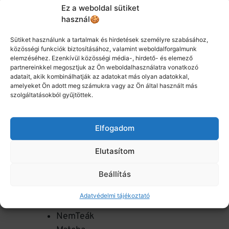
Zöld teák
(16)
Ez a weboldal sütiket
használ🍪
Sütiket használunk a tartalmak és hirdetések személyre szabásához,
közösségi funkciók biztosításához, valamint weboldalforgalmunk
Hírlevél feliratkozás
elemzéséhez. Ezenkívül közösségi média-, hirdető- és elemező
partnereinkkel megosztjuk az Ön weboldalhasználatra vonatkozó
adatait, akik kombinálhatják az adatokat más olyan adatokkal,
amelyeket Ön adott meg számukra vagy az Ön által használt más
FELIRATKOZOM
szolgáltatásokból gyűjtöttek.
Termék Kategóriák
Elfogadom
Teák
Elutasítom
Zöld teák
Teák nyárra
Beállítás
Sparkling tea
Adatvédelmi tájékoztató
Oolong
NemTeák