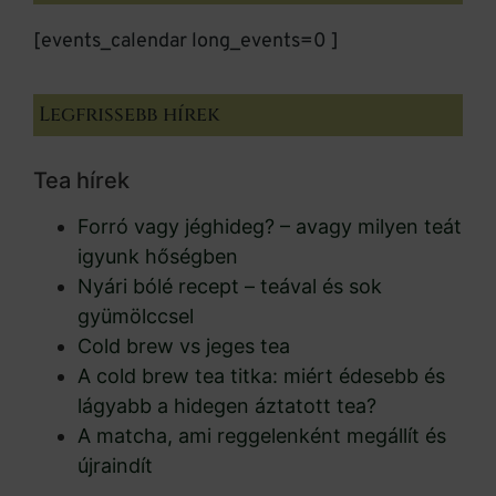
[events_calendar long_events=0 ]
Legfrissebb hírek
Tea hírek
Forró vagy jéghideg? – avagy milyen teát
igyunk hőségben
Nyári bólé recept – teával és sok
gyümölccsel
Cold brew vs jeges tea
A cold brew tea titka: miért édesebb és
lágyabb a hidegen áztatott tea?
A matcha, ami reggelenként megállít és
újraindít