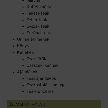
Matcha
Koffein nélkül
Fekete teák
Fehér teák
Évszak teák
Európai teák
Online termékek
Könyv
Kellékek
Teaszűrők
Csészék, kannák
Ajándékok
Teás ajándékok
Teakóstoló csomagok
Tea előfizetés
Eseménynaptár