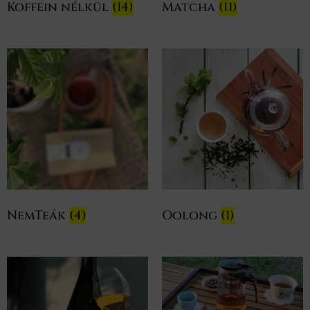
Koffein nélkül
(14)
Matcha
(11)
NemTeák
(4)
Oolong
(1)