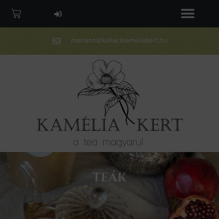
marianna(kukac)kameliakert.hu
TEÁK