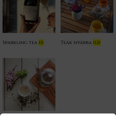
Sparkling tea
(1)
Teák nyárra
(12)