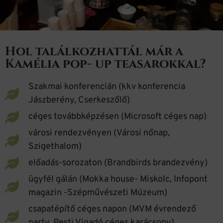
Hol találkozhattál már a
Kamélia pop- up teasarokkal?
Szakmai konferencián (kkv konferencia
Jászberény, Cserkeszőlő)
céges továbbképzésen (Microsoft céges nap)
városi rendezvényen (Városi nőnap,
Szigethalom)
előadás-sorozaton (Brandbirds brandezvény)
ügyfél gálán (Mokka house- Miskolc, Infopont
magazin -Szépművészeti Múzeum)
csapatépítő céges napon (MVM évrendező
party, Pesti Vigadó céges karácsony)