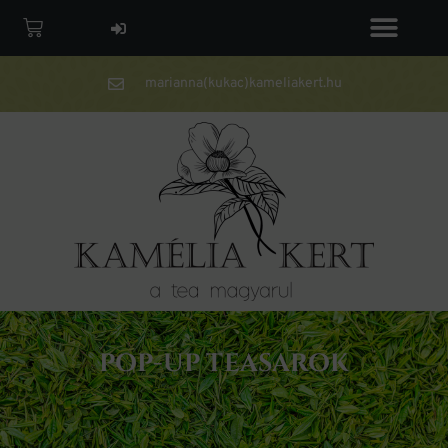
marianna(kukac)kameliakert.hu
POP-UP TEASAROK