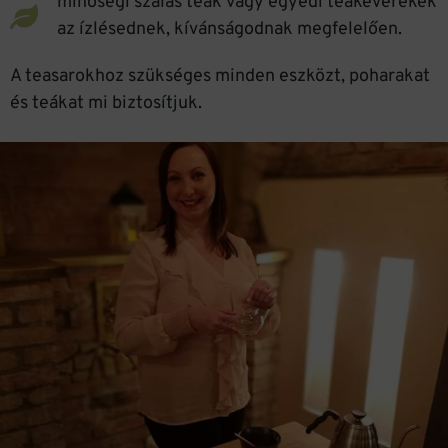
minőségi szálas teák vagy egyedi teakeverékek
az ízlésednek, kívánságodnak megfelelően.
A teasarokhoz szükséges minden eszközt, poharakat
és teákat mi biztosítjuk.