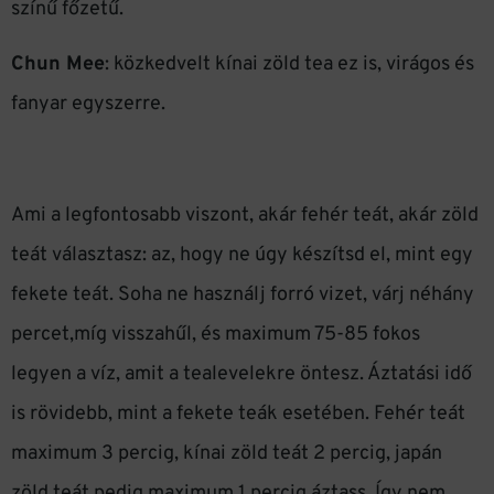
színű főzetű.
Chun Mee
: közkedvelt kínai zöld tea ez is, virágos és
fanyar egyszerre.
Ami a legfontosabb viszont, akár fehér teát, akár zöld
teát választasz: az, hogy ne úgy készítsd el, mint egy
fekete teát. Soha ne használj forró vizet, várj néhány
percet,míg visszahűl, és maximum 75-85 fokos
legyen a víz, amit a tealevelekre öntesz. Áztatási idő
is rövidebb, mint a fekete teák esetében. Fehér teát
maximum 3 percig, kínai zöld teát 2 percig, japán
zöld teát pedig maximum 1 percig áztass. Így nem