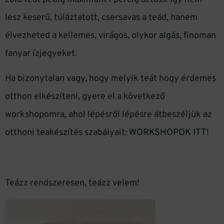
lesz keserű, túláztatott, csersavas a teád, hanem
élvezheted a kellemes, virágos, olykor algás, finoman
fanyar ízjegyeket.
Ha bizonytalan vagy, hogy melyik teát hogy érdemes
otthon elkészíteni, gyere el a következő
workshopomra, ahol lépésről lépésre átbeszéljük az
otthoni teakészítés szabályait:
WORKSHOPOK ITT!
Teázz rendszeresen, teázz velem!