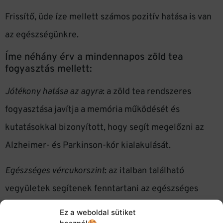
Frissítő, üde íze mellett számos pozitív hatása is van
az egészségünkre.
Íme néhány érv a mindennapos zöld tea
fogyasztás mellett:
Jótékony hatása az agyra
: a zöld tea rendszeres
fogyasztása javítja a memória működését és
kutatásokkal bizonyított, hogy segít megelőzni az
Alzheimer- és Parkinson-kór kialakulását.
Egészséges vércukorszint
: az italban található
vegyületek segítenek fenntartani az egészséges
vércukorszintet, különösen cukorbetegeknek
Ez a weboldal sütiket