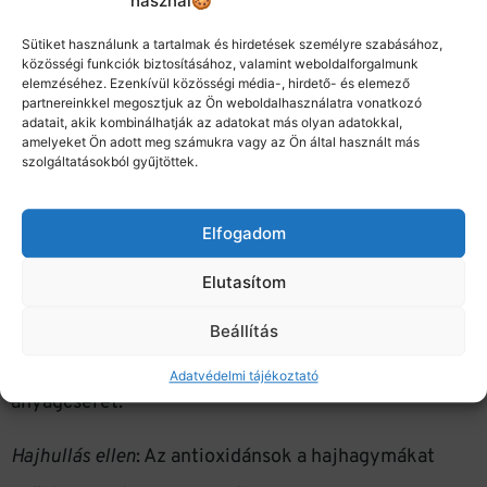
használ🍪
ajánlott.
Sütiket használunk a tartalmak és hirdetések személyre szabásához,
Magas koleszterin ellen:
Napi két csésze zöld tea
közösségi funkciók biztosításához, valamint weboldalforgalmunk
elemzéséhez. Ezenkívül közösségi média-, hirdető- és elemező
csökkentheti az LDL (“rossz”) koleszterin szintjét és
partnereinkkel megosztjuk az Ön weboldalhasználatra vonatkozó
adatait, akik kombinálhatják az adatokat más olyan adatokkal,
emeli a HDL (“jó”) koleszterin szintjét.
amelyeket Ön adott meg számukra vagy az Ön által használt más
szolgáltatásokból gyűjtöttek.
Egészséges fogakért
: A zöld tea elpusztítja a
szájüregben található baktériumokat, csökkentve a
Elfogadom
fogszuvasodás kockázatát.
Elutasítom
Fogyókúra támogatás
a: A zöld tea segíthet
Beállítás
csökkenteni a testzsírt és felgyorsítja az
Adatvédelmi tájékoztató
anyagcserét.
Hajhullás ellen
: Az antioxidánsok a hajhagymákat