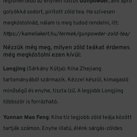
legismertebb az enyhén füstös
Gunpowder,
ami apró
golyókká sodort, pirított zöld tea. Ha szívesen
megkóstolnád, nálam is meg tudod rendelni, itt:
https://kameliakert.hu/termek/gunpowder-zold-tea/
Nézzük még meg, milyen zöld teákat érdemes
még megkóstolni ezen kívül:
Longjing
(Sárkány Kútja): Kína Zhejiang
tartományából származik. Kézzel készül, kimagasló
minőségű és enyhe, tiszta ízű. A legjobb Longjing
többször is forrázható.
Yunnan Mao Feng
: Kína tíz legjobb zöld teája között
tartják számon. Enyhe illatú, élénk sárgás-zöldes