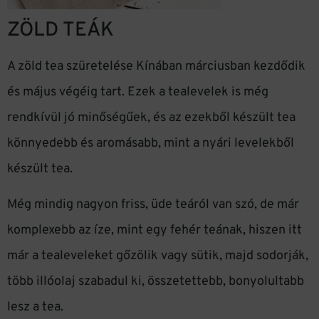
ZÖLD TEÁK
A zöld tea szüretelése Kínában márciusban kezdődik
és május végéig tart. Ezek a tealevelek is még
rendkívül jó minőségűek, és az ezekből készült tea
könnyedebb és aromásabb, mint a nyári levelekből
készült tea.
Még mindig nagyon friss, üde teáról van szó, de már
komplexebb az íze, mint egy fehér teának, hiszen itt
már a tealeveleket gőzölik vagy sütik, majd sodorják,
több illóolaj szabadul ki, összetettebb, bonyolultabb
lesz a tea.