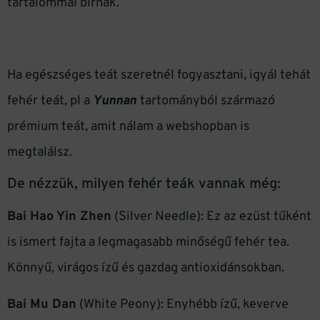
tartalommal bírnak.
Ha egészséges teát szeretnél fogyasztani, igyál tehát
fehér teát, pl a
Yunnan
tartományból származó
prémium teát, amit nálam a webshopban is
megtalálsz.
De nézzük, milyen fehér teák vannak még:
Bai Hao Yin Zhen
(Silver Needle): Ez az ezüst tűként
is ismert fajta a legmagasabb minőségű fehér tea.
Könnyű, virágos ízű és gazdag antioxidánsokban.
Bai Mu Dan
(White Peony): Enyhébb ízű, keverve