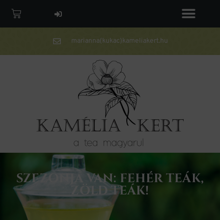
marianna(kukac)kameliakert.hu
SZEZONJA VAN: FEHÉR TEÁK,
ZÖLD TEÁK!