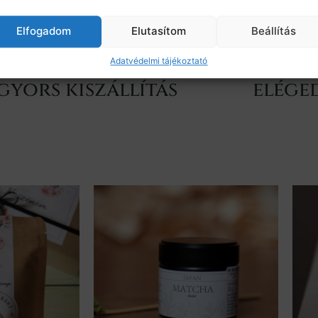
Elfogadom
Elutasítom
Beállítás
Adatvédelmi tájékoztató
gyors kiszállítás
elége