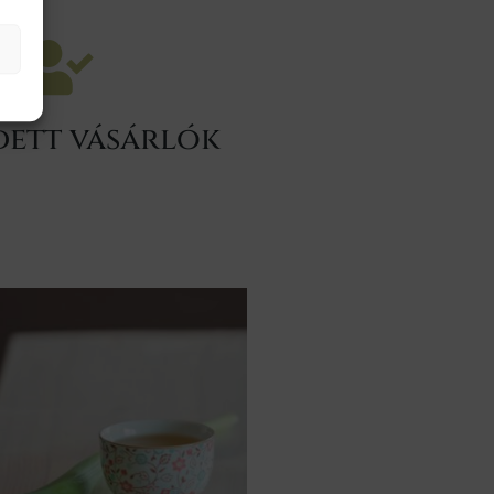
dett vásárlók