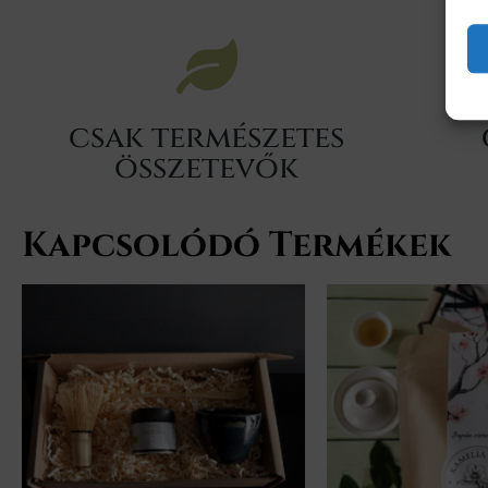
csak természetes
összetevők
Kapcsolódó Termékek