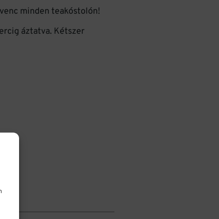
dvenc minden teakóstolón!
percig áztatva. Kétszer
n