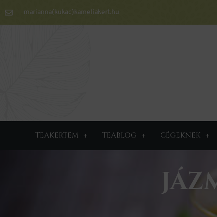
marianna(kukac)kameliakert.hu
TEAKERTEM
TEABLOG
CÉGEKNEK
JÁZ