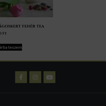
ágoskert fehér tea
90
Ft
árba teszem