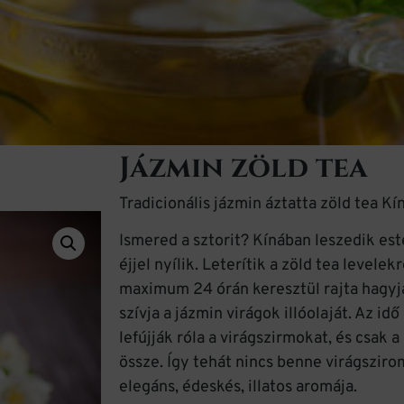
Jázmin zöld tea
Tradicionális jázmin áztatta zöld tea Kí
Ismered a sztorit? Kínában leszedik este
éjjel nyílik. Leterítik a zöld tea levelek
maximum 24 órán keresztül rajta hagyjá
szívja a jázmin virágok illóolaját. Az id
lefújják róla a virágszirmokat, és csak a
össze. Így tehát nincs benne virágsziro
elegáns, édeskés, illatos aromája.