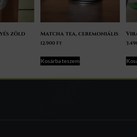
yés zöld
Matcha tea, ceremoniális
Vir
12.900
Ft
3.4
Kosárba teszem
Kos