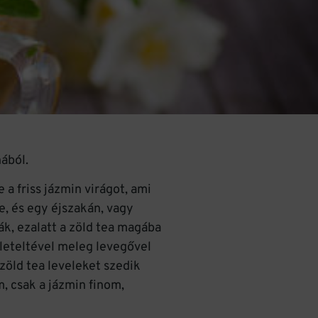
nából.
 a friss jázmin virágot, ami
re, és egy éjszakán, vagy
k, ezalatt a zöld tea magába
ő leteltével meleg levegővel
 zöld tea leveleket szedik
m, csak a jázmin finom,