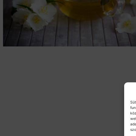
Süt
fun
köz
web
ada
szo