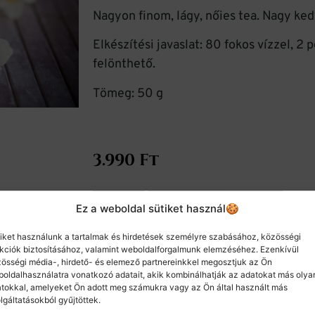
Nagyon finom, lágy, nőies tea. Nagy ke
Elkészítési javaslat: 80 fokos vízzel, 2 
felönthető.
Tömeg: 50 g
3.990
Ft
Ez a weboldal sütiket használ🍪
Kosárba teszem
iket használunk a tartalmak és hirdetések személyre szabásához, közösségi
kciók biztosításához, valamint weboldalforgalmunk elemzéséhez. Ezenkívül
össégi média-, hirdető- és elemező partnereinkkel megosztjuk az Ön
oldalhasználatra vonatkozó adatait, akik kombinálhatják az adatokat más olya
Kategóriák
Teák nyárra
,
Zöld teák
tokkal, amelyeket Ön adott meg számukra vagy az Ön által használt más
lgáltatásokból gyűjtöttek.