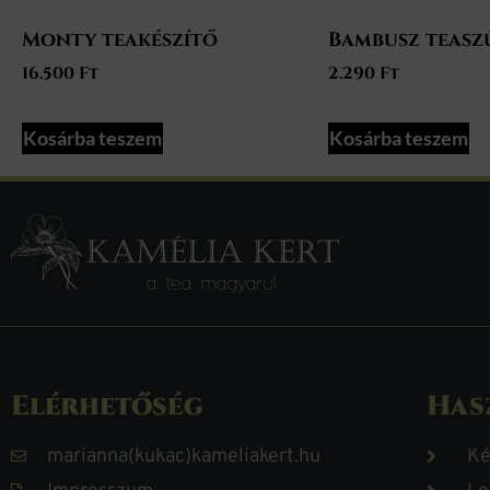
Monty teakészítő
Bambusz teasz
16.500
Ft
2.290
Ft
Kosárba teszem
Kosárba teszem
Elérhetőség
Has
marianna(kukac)kameliakert.hu
Ké