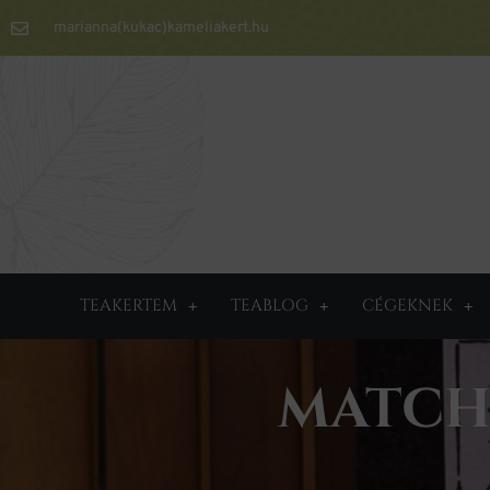
marianna(kukac)kameliakert.hu
TEAKERTEM
TEABLOG
CÉGEKNEK
MATCHA