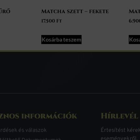
űrő
Matcha szett – fekete
Mat
17.500
Ft
6.9
Kosárba teszem
Kos
znos információk
Hírlevél
rdések és válaszok
Értesítést kére
eseményekről.