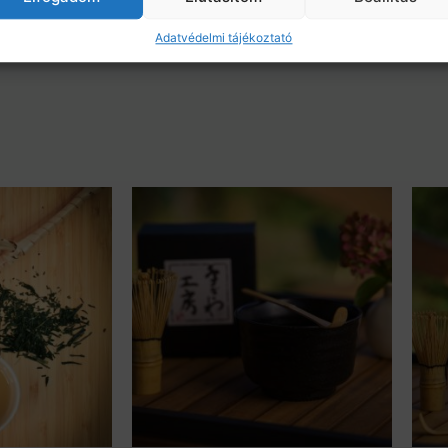
Adatvédelmi tájékoztató
gyors kiszállítás
elége