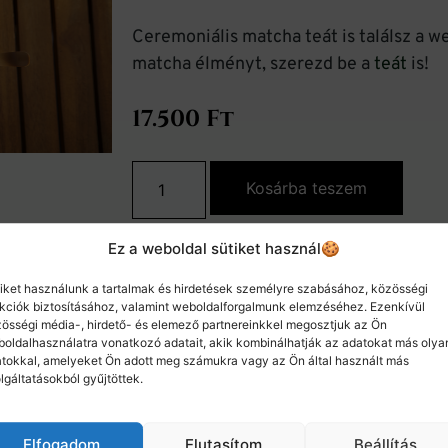
Ceremoniális matcha teát is találsz a w
matcha élményt, szerezd be a
teát
is!
17.500
Ft
Kosárba teszem
Ez a weboldal sütiket használ🍪
SKU
02452
iket használunk a tartalmak és hirdetések személyre szabásához, közösségi
Kategóriák
Matcha
,
Csészék, kannák
,
Kelléke
kciók biztosításához, valamint weboldalforgalmunk elemzéséhez. Ezenkívül
Címke
matcha
össégi média-, hirdető- és elemező partnereinkkel megosztjuk az Ön
oldalhasználatra vonatkozó adatait, akik kombinálhatják az adatokat más olya
tokkal, amelyeket Ön adott meg számukra vagy az Ön által használt más
lgáltatásokból gyűjtöttek.
Elfogadom
Elutasítom
Beállítás