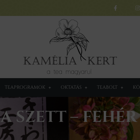
TEAPROGRAMOK
OKTATÁS
TEABOLT
KÖ
 SZETT – FEHÉR