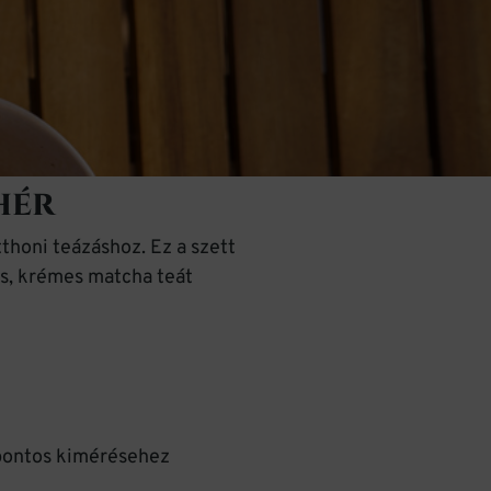
hér
thoni teázáshoz. Ez a szett
os, krémes matcha teát
pontos kimérésehez