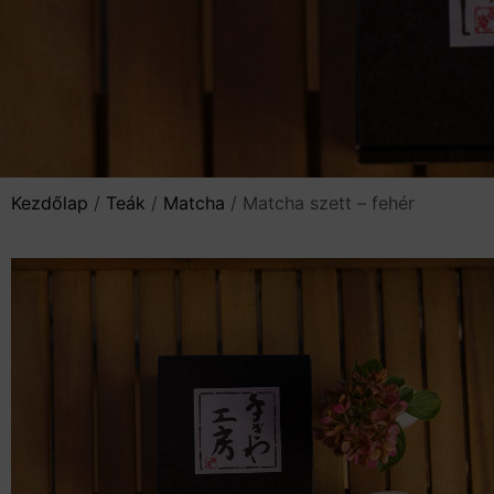
Kezdőlap
/
Teák
/
Matcha
/ Matcha szett – fehér