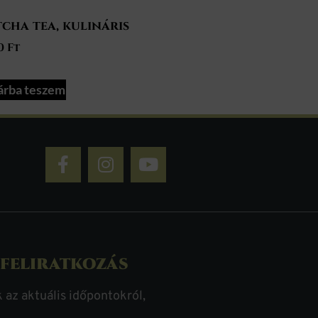
cha tea, kulináris
00
Ft
árba teszem
 feliratkozás
k az aktuális időpontokról,