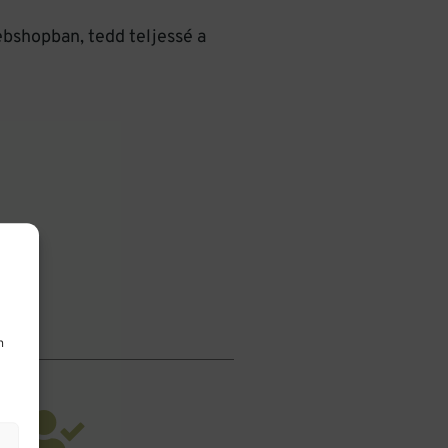
ebshopban, tedd teljessé a
k
,
Teák
n