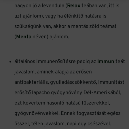
nagyon jó a levendula (
Relax
teában van, itt is
azt ajánlom), vagy ha élénkítő hatásra is
szükségünk van, akkor a mentás zöld teámat
(
Menta
néven) ajánlom.
általános immunerősítésre pedig az
Immun
teát
javaslom, aminek alapja az erősen
antibakteriális, gyulladáscsökkentő, immunitást
erősítő lapacho gyógynövény Dél-Amerikából,
ezt kevertem hasonló hatású fűszerekkel,
gyógynövényekkel. Ennek fogyasztását egész
ősszel, télen javaslom, napi egy csészével.