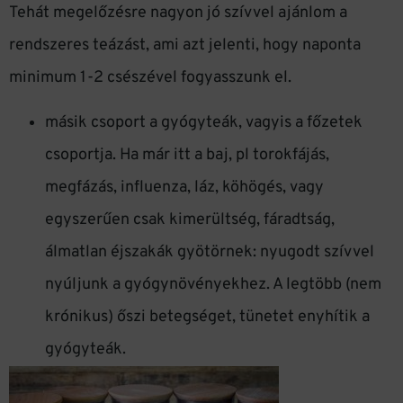
Tehát megelőzésre nagyon jó szívvel ajánlom a
rendszeres teázást, ami azt jelenti, hogy naponta
minimum 1-2 csészével fogyasszunk el.
másik csoport a gyógyteák, vagyis a főzetek
csoportja. Ha már itt a baj, pl torokfájás,
megfázás, influenza, láz, köhögés, vagy
egyszerűen csak kimerültség, fáradtság,
álmatlan éjszakák gyötörnek: nyugodt szívvel
nyúljunk a gyógynövényekhez. A legtöbb (nem
krónikus) őszi betegséget, tünetet enyhítik a
gyógyteák.