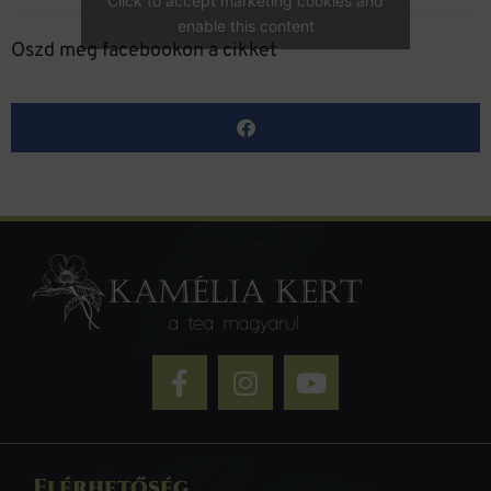
Click to accept marketing cookies and
enable this content
Oszd meg facebookon a cikket
Elérhetőség