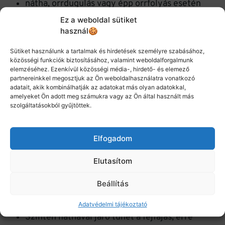
nátha, orrdugulás vagy épp orrfolyás esetén
Ez a weboldal sütiket
bármi segít, amiben van gyömbér, pl.
Ébredj
,
használ🍪
vagy az
Energia
nevű teám, koffeinmentes
Sütiket használunk a tartalmak és hirdetések személyre szabásához,
verzióban pedig a
Fűszerkert
.
közösségi funkciók biztosításához, valamint weboldalforgalmunk
elemzéséhez. Ezenkívül közösségi média-, hirdető- és elemező
partnereinkkel megosztjuk az Ön weboldalhasználatra vonatkozó
adatait, akik kombinálhatják az adatokat más olyan adatokkal,
amelyeket Ön adott meg számukra vagy az Ön által használt más
ha a nátha miatt, vagy épp egyéb stressz miatt
szolgáltatásokból gyűjtöttek.
nehezen alszom el, a
Relax
teám mindig segít: a
levendula nyugtató hatását citromfűvel
Elfogadom
frissítettem, és
rooibos
szal kevertem a nyugtató
Elutasítom
gyógynövényeket.
Beállítás
Adatvédelmi tájékoztató
Szintén náthával járó tünet a fejfájás, erre