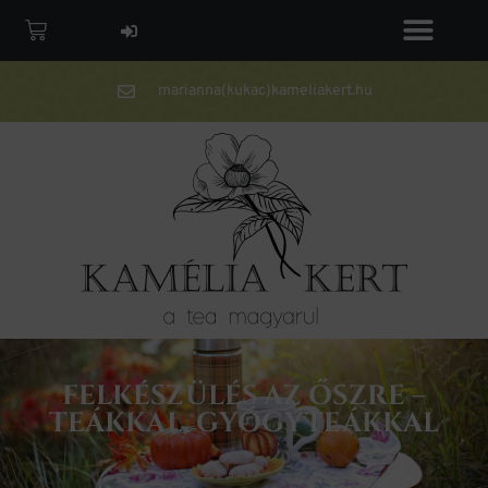
marianna(kukac)kameliakert.hu
FELKÉSZÜLÉS AZ ŐSZRE –
TEÁKKAL, GYÓGYTEÁKKAL