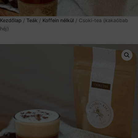
Kezdőlap
/
Teák
/
Koffein nélkül
/ Csoki-tea (kakaóbab
héj)