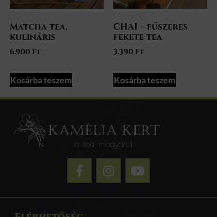
Matcha tea,
CHAI – fűszeres
kulináris
fekete tea
6.900
Ft
3.390
Ft
Kosárba teszem
Kosárba teszem
Elérhetőség