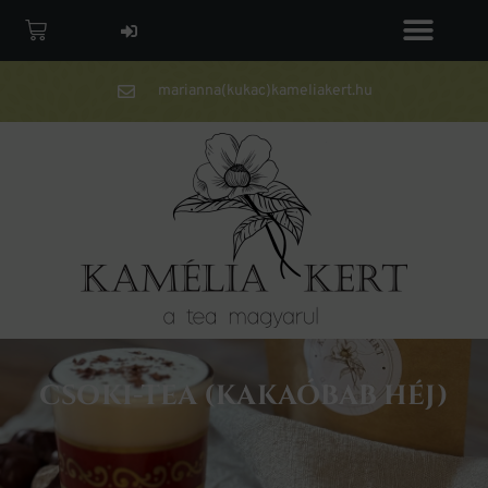
marianna(kukac)kameliakert.hu
CSOKI-TEA (KAKAÓBAB HÉJ)