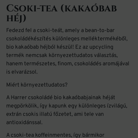
Csoki-tea (kakaóbab
héj)
Fedezd fel a csoki-teát, amely a bean-to-bar
csokoládékészítés különleges melléktermékéből,
bio kakaóbab héjból készül! Ez az upcycling
termék nemcsak környezettudatos választás,
hanem természetes, finom, csokoládés aromájával
is elvarázsol.
Miért környezettudatos?
A Harrer csokoládé bio kakaóbabjainak héját
megpörkölik, így kapunk egy különleges ízvilágú,
extrán csokis illatú főzetet, ami tele van
antioxidánssal.
A csoki-tea koffeinmentes, így bármikor