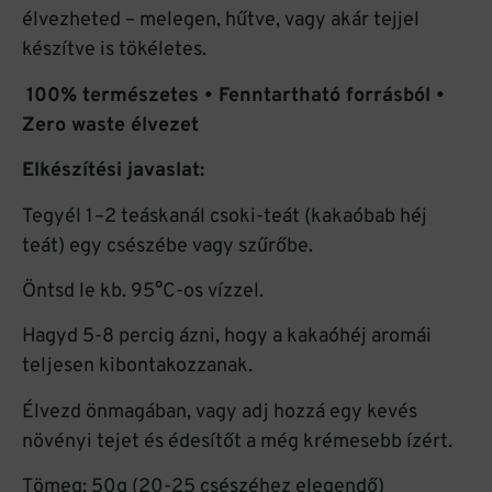
élvezheted – melegen, hűtve, vagy akár tejjel
készítve is tökéletes.
100% természetes • Fenntartható forrásból •
Zero waste élvezet
Elkészítési javaslat:
Tegyél 1–2 teáskanál csoki-teát (kakaóbab héj
teát) egy csészébe vagy szűrőbe.
Öntsd le kb. 95°C-os vízzel.
Hagyd 5-8 percig ázni, hogy a kakaóhéj aromái
teljesen kibontakozzanak.
Élvezd önmagában, vagy adj hozzá egy kevés
növényi tejet és édesítőt a még krémesebb ízért.
Tömeg: 50g (20-25 csészéhez elegendő)