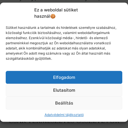
Ez a weboldal sütiket
2.460
Ft
használ🍪
Sütiket használunk a tartalmak és hirdetések személyre szabásához,
közösségi funkciók biztosításához, valamint weboldalforgalmunk
Kosárba teszem
elemzéséhez. Ezenkívül közösségi média-, hirdető- és elemező
partnereinkkel megosztjuk az Ön weboldalhasználatra vonatkozó
adatait, akik kombinálhatják az adatokat más olyan adatokkal,
amelyeket Ön adott meg számukra vagy az Ön által használt más
szolgáltatásokból gyűjtöttek.
Kategóriák
Koffein nélkül
,
NemTeák
,
Teák
Címke
kakaóbabhéj
Elfogadom
Elutasítom
Beállítás
Adatvédelmi tájékoztató
csak természetes összetevők