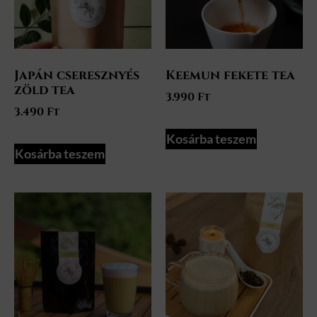
Japán cseresznyés
Keemun fekete tea
zöld tea
3.990
Ft
3.490
Ft
Kosárba teszem
Kosárba teszem