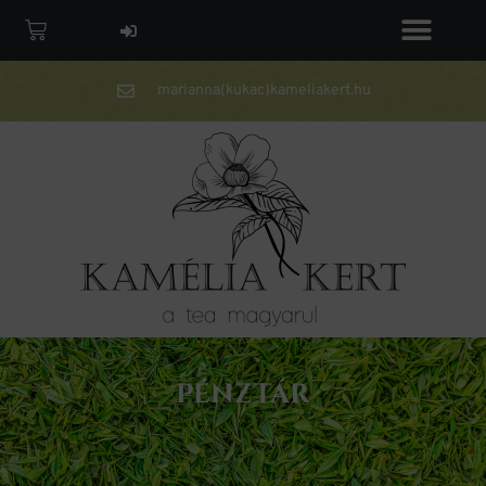
marianna(kukac)kameliakert.hu
PÉNZTÁR